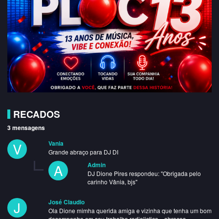
RECADOS
3 mensagens
V
Vania
Grande abraço para DJ DI
A
Admin
DJ Dione Pires respondeu: "Obrigada pelo
carinho Vânia, bjs"
J
José Claudio
Ola Dione mimha querida amiga e vizinha que tenha um bom
desempenho em seu trabalho radialistico... abraços,