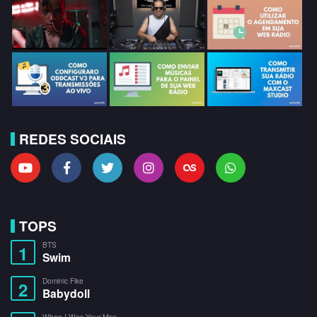
REDES SOCIAIS
TOPS
BTS
1
Swim
Dominic Fike
2
Babydoll
When I Was Your Man