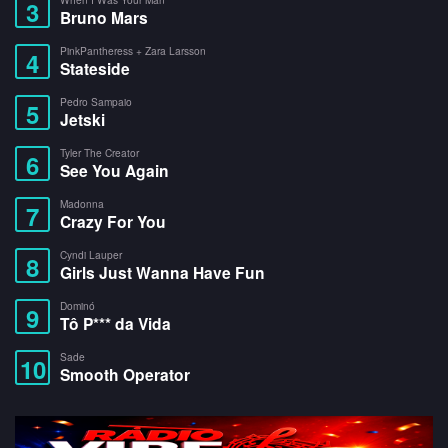
3
Bruno Mars
PinkPantheress + Zara Larsson
4
Stateside
Pedro Sampaio
5
Jetski
Tyler The Creator
6
See You Again
Madonna
7
Crazy For You
Cyndi Lauper
8
Girls Just Wanna Have Fun
Dominó
9
Tô P*** da Vida
Sade
10
Smooth Operator