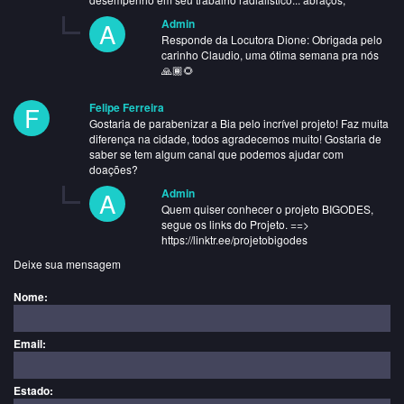
A
Admin
Responde da Locutora Dione: Obrigada pelo
carinho Claudio, uma ótima semana pra nós
🙏🏾🌻
F
Felipe Ferreira
Gostaria de parabenizar a Bia pelo incrível projeto! Faz muita
diferença na cidade, todos agradecemos muito! Gostaria de
saber se tem algum canal que podemos ajudar com
doações?
A
Admin
Quem quiser conhecer o projeto BIGODES,
segue os links do Projeto. ==>
https://linktr.ee/projetobigodes
Deixe sua mensagem
Nome:
Email:
Estado: